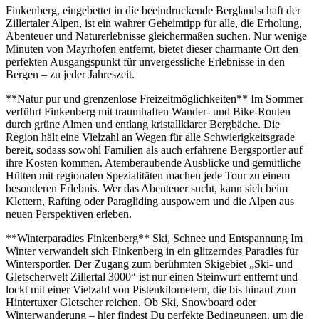
Finkenberg, eingebettet in die beeindruckende Berglandschaft der
Zillertaler Alpen, ist ein wahrer Geheimtipp für alle, die Erholung,
Abenteuer und Naturerlebnisse gleichermaßen suchen. Nur wenige
Minuten von Mayrhofen entfernt, bietet dieser charmante Ort den
perfekten Ausgangspunkt für unvergessliche Erlebnisse in den
Bergen – zu jeder Jahreszeit.
**Natur pur und grenzenlose Freizeitmöglichkeiten** Im Sommer
verführt Finkenberg mit traumhaften Wander- und Bike-Routen
durch grüne Almen und entlang kristallklarer Bergbäche. Die
Region hält eine Vielzahl an Wegen für alle Schwierigkeitsgrade
bereit, sodass sowohl Familien als auch erfahrene Bergsportler auf
ihre Kosten kommen. Atemberaubende Ausblicke und gemütliche
Hütten mit regionalen Spezialitäten machen jede Tour zu einem
besonderen Erlebnis. Wer das Abenteuer sucht, kann sich beim
Klettern, Rafting oder Paragliding auspowern und die Alpen aus
neuen Perspektiven erleben.
**Winterparadies Finkenberg** Ski, Schnee und Entspannung Im
Winter verwandelt sich Finkenberg in ein glitzerndes Paradies für
Wintersportler. Der Zugang zum berühmten Skigebiet „Ski- und
Gletscherwelt Zillertal 3000“ ist nur einen Steinwurf entfernt und
lockt mit einer Vielzahl von Pistenkilometern, die bis hinauf zum
Hintertuxer Gletscher reichen. Ob Ski, Snowboard oder
Winterwanderung – hier findest Du perfekte Bedingungen, um die