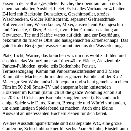
Essen in der voll ausgestatteten Küche, die obendrauf auch noch
einen traumhaften Ausblick bietet. Es ist alles Vorhanden: 4 Platten
E-Herd mit Backrohr, Dunstabzug, Geschirrspüler, großes
Waschbecken, Großer Kühlschrank, separater Gefrierschrank,
Kaffeemaschine, Wasserkocher, Mixer, ausreichend Kochgeschirr
und Gedecke, Gläser, Besteck, uvm. Eine Grundausstattung an
Gewürzen, Tee und Kaffee wartet auf dich, und zur Begrüßung
bekommst du frisches Obst und hausgemachten Zirbenschnaps! Das
gute Tiroler Berg-Quellwasser kommt hier aus der Wasserleitung.
Platz, Licht, Wärme, das brauchen wir, um uns wohl zu fühlen und
das bietet das Wohnzimmer auf über 40 m² Fläche, Akazienholz
Parkett-Fußboden, große, teils Bodenhohe Fenster,
Terrassenzugang, Kamin mit Panoramasichtfenster und 3 Meter
Raumhöhe. Mache es dir mit deiner ganzen Familie auf der 3 x 2
Meter großen Wohnlandschaft bequem und schaut gemeinsam einen
Film im 50 Zoll Smart-TV und entspannt beim knisternden
Holzfeuer im Kamin (natürlich ist die ganze Wohnung schon auf
ca.20 Grad Celsius per Bodenheizung temperiert). Es sind auch
einige Spiele wie Darts, Karten, Brettspiele und Würfel vorhanden,
um einen lustigen Spieleabend zu machen. Auch eine kleine
Auswahl an interessanten Büchern stehen für dich bereit.
Weitere Ausstattungsmerkmale sind das separate WC, eine große
Garderobe, Schischuhtrockner für sechs Paare Schuhe, Einstellraum