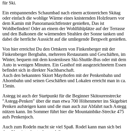
für Ski.
Ein entspannendes Schaumbad nach einem actionreichen Skitag
oder einfach die wohlige Wärme eines knisternden Holzfeuers vor
dem Kamin mit Panoramasichtfenster genießen, Das ist
Wohlbefinden! Oder an einem der Wohlfühlplätze auf der Terrasse
und den Balkonen die wärmenden Strahlen der Sonne tanken und
dabei die herrliche Aussicht auf die umliegende Bergwelt genießen.
Von hier erreichst Du den Ortskern von Finkenberger mit der
Finkenberger Bergbahn, mehreren Restaurants und Geschäften, im
Winter, bequem mit dem kostenlosen Ski-Shuttle-Bus oder mit dem
Auto in wenigen Minuten. Ein Gasthof mit ausgezeichnetem Essen
befindet sich in direkter Nachbarschaft.
Auch den bekannten Skiort Mayrhofen mit der Penkenbahn und
Ahornbahn und seinen Geschäften und Lokalen erreicht man in ca.
15min.
Astegg ist auch der Startpunkt für die Beginner Skitourenstrecke
"Astegg-Penken" über die man etwa 700 Höhenmeter ins Skigebiet
Penken aufsteigen kann und die man auch zur Abfahrt nach Astegg
nützen kann. Im Sommer führt hier die Mountainbike-Strecke 475
aufs Penkenjoch.
Auch zum Rodeln macht sie viel Spaß. Rodel kann man sich bei