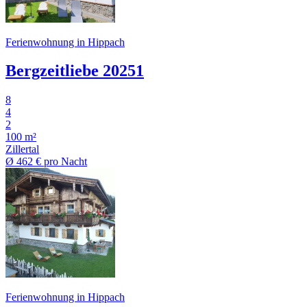
Ferienwohnung in Hippach
Bergzeitliebe 20251
8
4
2
100 m²
Zillertal
Ø
462 €
pro Nacht
Ferienwohnung in Hippach