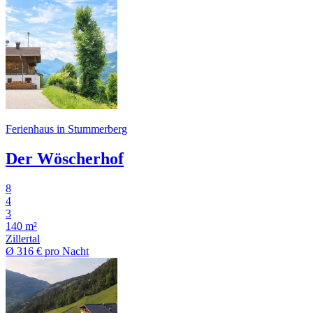
Ferienhaus in Stummerberg
Der Wöscherhof
8
4
3
140 m²
Zillertal
Ø
316 €
pro Nacht