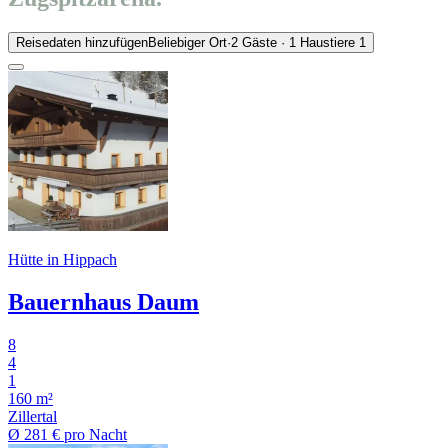
Reisedaten hinzufügen
Beliebiger Ort
·
2 Gäste · 1 Haustiere
1
Hütte in Hippach
Bauernhaus Daum
8
4
1
160 m²
Zillertal
Ø
281 €
pro Nacht