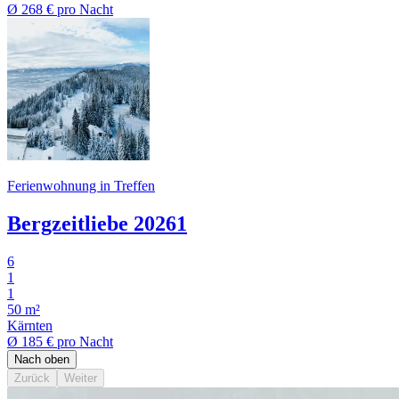
Ø
268 €
pro Nacht
Ferienwohnung in Treffen
Bergzeitliebe 20261
6
1
1
50 m²
Kärnten
Ø
185 €
pro Nacht
Nach oben
Zurück
Weiter