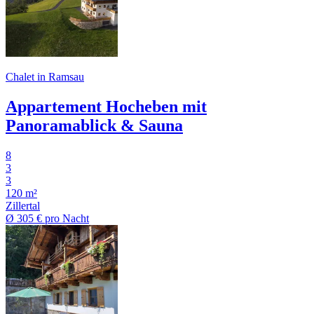
Chalet in Ramsau
Appartement Hocheben mit
Panoramablick & Sauna
8
3
3
120 m²
Zillertal
Ø
305 €
pro Nacht