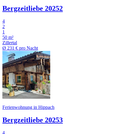
Bergzeitliebe 20252
4
2
1
50 m²
Zillertal
Ø
231 €
pro Nacht
Ferienwohnung in Hippach
Bergzeitliebe 20253
4