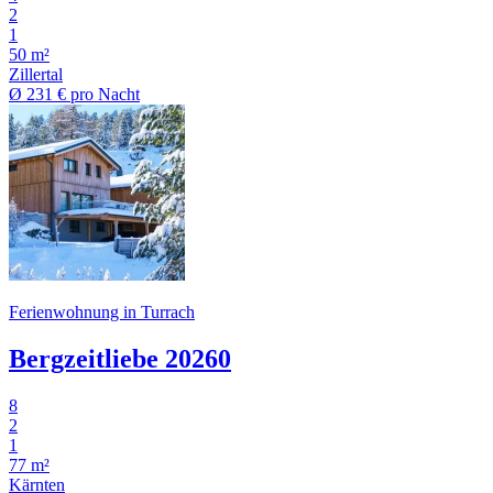
2
1
50 m²
Zillertal
Ø
231 €
pro Nacht
Ferienwohnung in Turrach
Bergzeitliebe 20260
8
2
1
77 m²
Kärnten