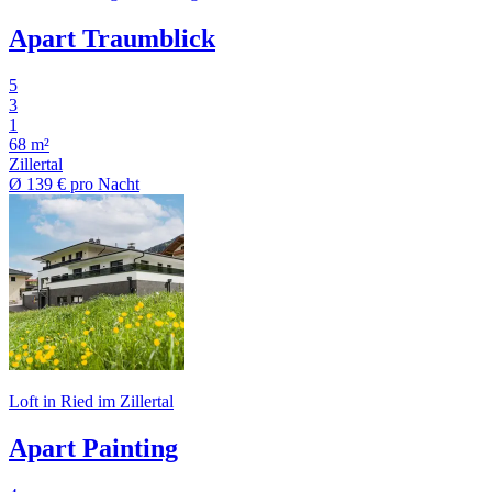
Apart Traumblick
5
3
1
68 m²
Zillertal
Ø
139 €
pro Nacht
Loft in Ried im Zillertal
Apart Painting