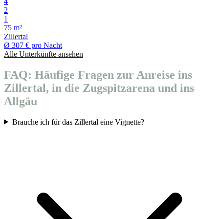
4
2
1
75 m²
Zillertal
Ø
307 €
pro Nacht
Alle Unterkünfte ansehen
FAQ: Häufige Fragen zur Anreise ins
Zillertal, in die Zugspitzarena und ins
Allgäu
Brauche ich für das Zillertal eine Vignette?