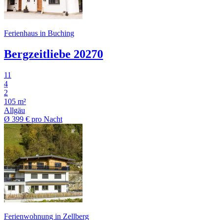
Ferienhaus in Buching
Bergzeitliebe 20270
11
4
2
105 m²
Allgäu
Ø
399 €
pro Nacht
Ferienwohnung in Zellberg